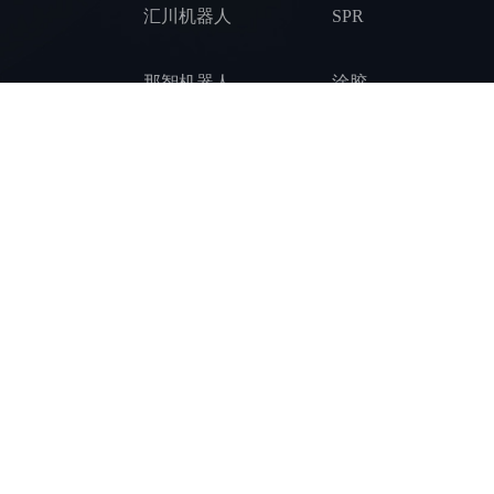
汇川机器人
SPR
那智机器人
涂胶
协作机器人
装配拧紧
新松机器人
锻造压铸
喷涂喷淋
打磨
Copyright © 202