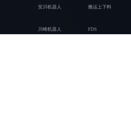
安川机器人
搬运上下料
川崎机器人
FDS
汇川机器人
SPR
那智机器人
涂胶
协作机器人
装配拧紧
新松机器人
锻造压铸