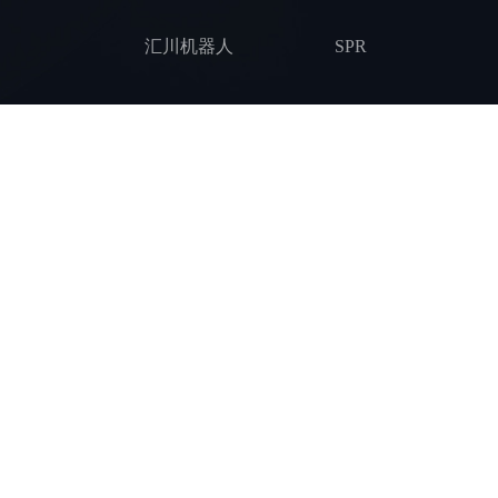
汇川机器人
SPR
那智机器人
涂胶
协作机器人
装配拧紧
新松机器人
锻造压铸
喷涂喷淋
打磨