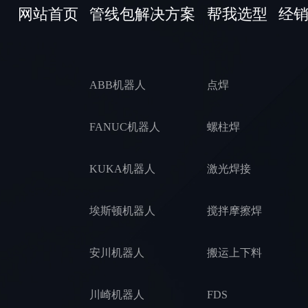
网站首页
管线包解决方案
帮我选型
经
UR16e方案STP
疆越CR5方案STP
珞石CR12方案STP
ABB机器人
点焊
珞石NB25方案STP
FANUC机器人
螺柱焊
KUKA机器人
激光焊接
埃斯顿机器人
搅拌摩擦焊
安川机器人
搬运上下料
川崎机器人
FDS